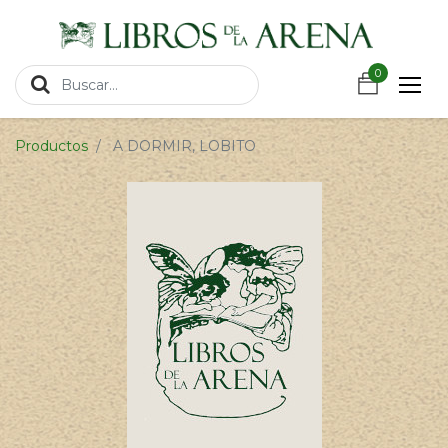
https://wa.link/csnxsu
0
0
Productos
A DORMIR, LOBITO