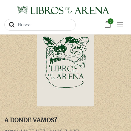
https://wa.link/csnxsu
Productos
A DONDE VAMOS?
0
A DONDE VAMOS?