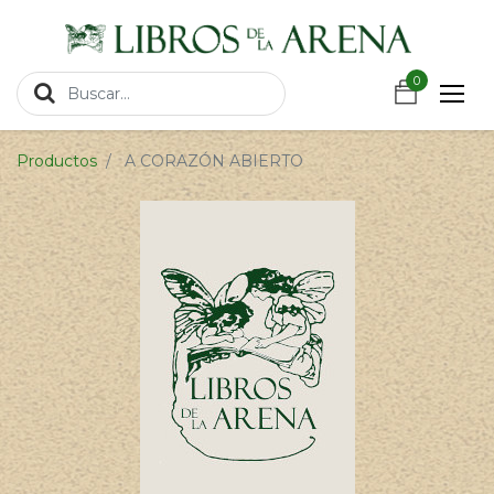
https://wa.link/csnxsu
0
0
Productos
A CORAZÓN ABIERTO