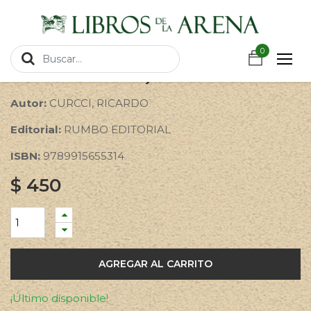
https://wa.link/csnxsu
Productos
A BORDO DEL RELOJ
0
A BORDO DEL RELOJ
Autor:
CURCCI, RICARDO
Editorial:
RUMBO EDITORIAL
ISBN:
9789915655314
$
450
AGREGAR AL CARRITO
¡Último disponible!