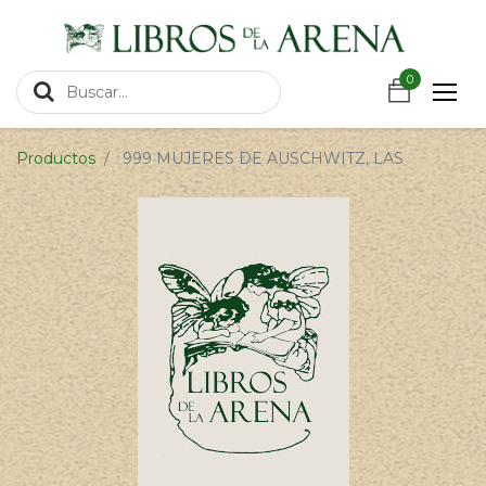
https://wa.link/csnxsu
0
0
Productos
999 MUJERES DE AUSCHWITZ, LAS