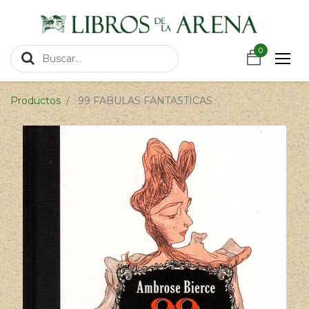
https://wa.link/csnxsu
0
0
Productos
99 FABULAS FANTASTICAS