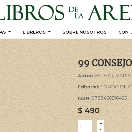
AS
AS
LIBREROS
LIBREROS
SOBRE NOSOTROS
SOBRE NOSOTROS
CONT
CONT
99 CONSEJ
Autor:
VALERO, MARIA
Editorial:
FONDO DE C
ISBN:
9788466216425
$
490