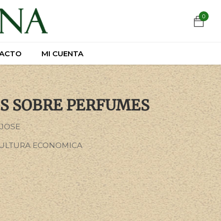
https://wa.link/csnxsu
0
0
ACTO
ACTO
MI CUENTA
MI CUENTA
OS SOBRE PERFUMES
 JOSE
ULTURA ECONOMICA