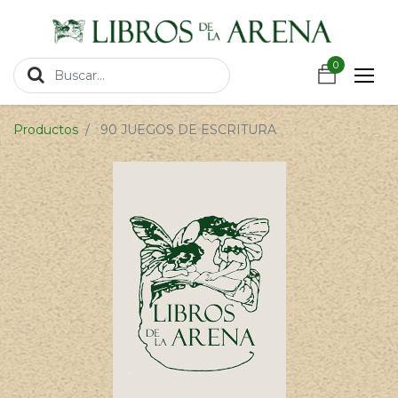
https://wa.link/csnxsu
0
0
Productos
90 JUEGOS DE ESCRITURA