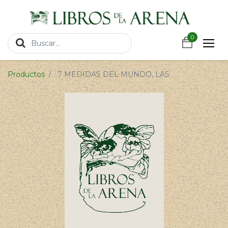
https://wa.link/csnxsu
0
0
Productos
7 MEDIDAS DEL MUNDO, LAS