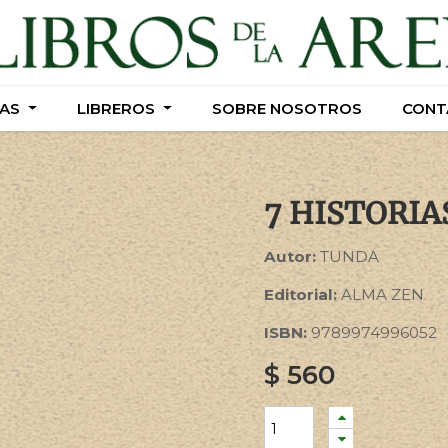
AS
AS
LIBREROS
LIBREROS
SOBRE NOSOTROS
SOBRE NOSOTROS
CONT
CONT
7 HISTORIA
Autor:
TUNDA
Editorial:
ALMA ZEN
ISBN:
9789974996052
$
560