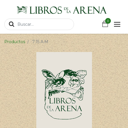
https://wa.link/csnxsu
0
0
Productos
7:15 A.M