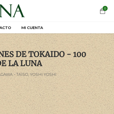
https://wa.link/csnxsu
0
0
ACTO
ACTO
MI CUENTA
MI CUENTA
NES DE TOKAIDO - 100
E LA LUNA
GAWA - TAISO, YOSHI YOSHI