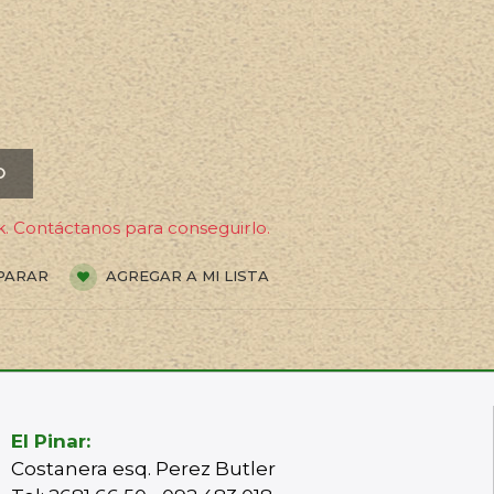
O
. Contáctanos para conseguirlo.
PARAR
AGREGAR A MI LISTA
El Pinar:
Costanera esq. Perez Butler