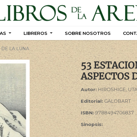
AS
AS
LIBREROS
LIBREROS
SOBRE NOSOTROS
SOBRE NOSOTROS
CONT
CONT
S DE LA LUNA
53 ESTACIO
ASPECTOS D
Autor:
HIROSHIGE, UTA
Editorial:
GALOBART
ISBN:
9788494706837
Sinopsis: