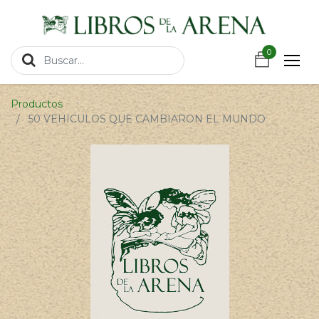
https://wa.link/csnxsu
0
0
Productos
50 VEHICULOS QUE CAMBIARON EL MUNDO