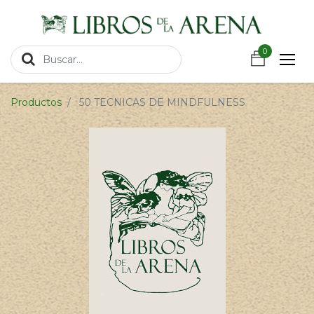
https://wa.link/csnxsu
0
0
Productos
50 TECNICAS DE MINDFULNESS