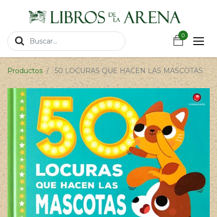
https://wa.link/csnxsu
0
0
Productos
50 LOCURAS QUE HACEN LAS MASCOTAS