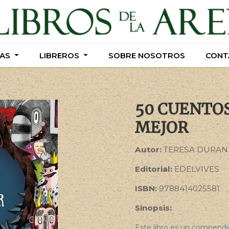
AS
AS
LIBREROS
LIBREROS
SOBRE NOSOTROS
SOBRE NOSOTROS
CONT
CONT
50 CUENTO
MEJOR
Autor:
TERESA DURAN
Editorial:
EDELVIVES
ISBN:
9788414025581
Sinopsis:
Este libro es un compendi