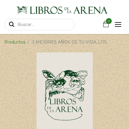
https://wa.link/csnxsu
0
0
Productos
5 MEJORES AÑOS DE TU VIDA, LOS