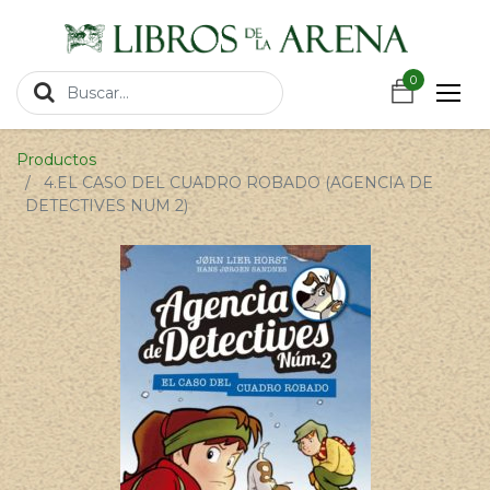
https://wa.link/csnxsu
0
0
Productos
4.EL CASO DEL CUADRO ROBADO (AGENCIA DE
DETECTIVES NUM 2)