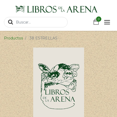
https://wa.link/csnxsu
0
0
Productos
38 ESTRELLAS