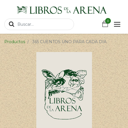
https://wa.link/csnxsu
0
0
Productos
365 CUENTOS UNO PARA CADA DIA