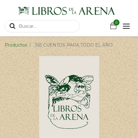
https://wa.link/csnxsu
0
0
Productos
365 CUENTOS PARA TODO EL AÑO