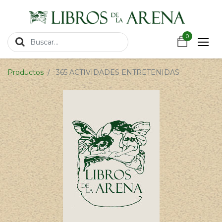
https://wa.link/csnxsu
0
0
Productos
365 ACTIVIDADES ENTRETENIDAS