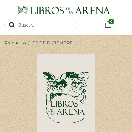
https://wa.link/csnxsu
0
0
Productos
32 DE DICIEMBRE