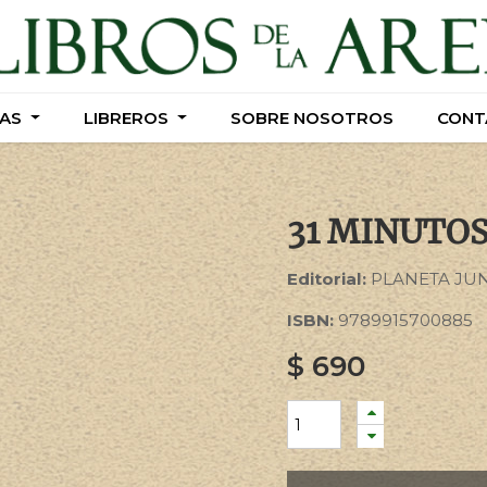
AS
AS
LIBREROS
LIBREROS
SOBRE NOSOTROS
SOBRE NOSOTROS
CONT
CONT
31 MINUTO
Editorial:
PLANETA JU
ISBN:
9789915700885
$
690