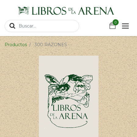
https://wa.link/csnxsu
0
0
Productos
300 RAZONES