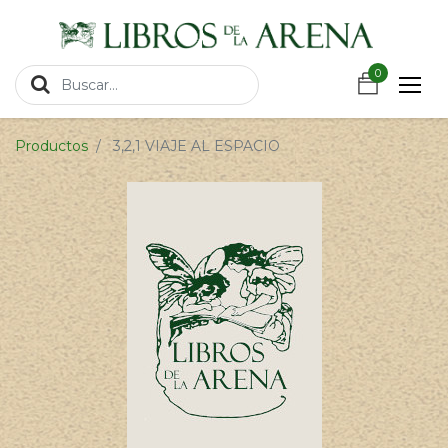
https://wa.link/csnxsu
0
0
Productos
3,2,1 VIAJE AL ESPACIO