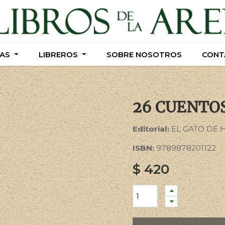
AS
AS
LIBREROS
LIBREROS
SOBRE NOSOTROS
SOBRE NOSOTROS
CONT
CONT
26 CUENTO
Editorial:
EL GATO DE 
ISBN:
9789878201122
$
420