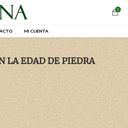
https://wa.link/csnxsu
0
0
ACTO
ACTO
MI CUENTA
MI CUENTA
N LA EDAD DE PIEDRA