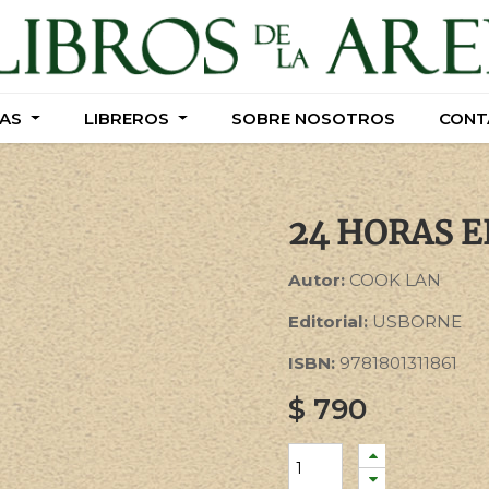
AS
AS
LIBREROS
LIBREROS
SOBRE NOSOTROS
SOBRE NOSOTROS
CONT
CONT
24 HORAS E
Autor:
COOK LAN
Editorial:
USBORNE
ISBN:
9781801311861
$
790