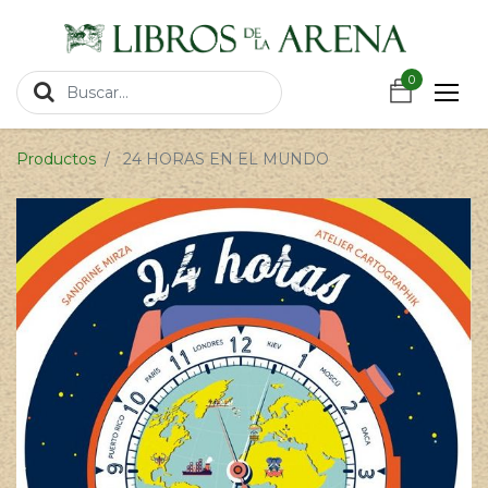
https://wa.link/csnxsu
0
0
Productos
24 HORAS EN EL MUNDO