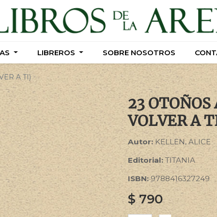
AS
AS
LIBREROS
LIBREROS
SOBRE NOSOTROS
SOBRE NOSOTROS
CONT
CONT
ER A TI)
23 OTOÑOS 
VOLVER A T
Autor:
KELLEN, ALICE
Editorial:
TITANIA
ISBN:
9788416327249
$
790