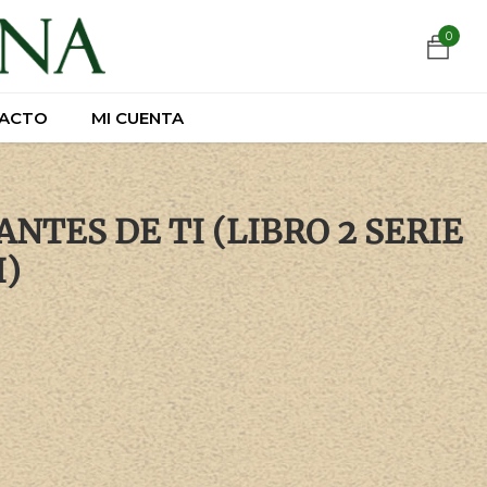
https://wa.link/csnxsu
0
0
ACTO
ACTO
MI CUENTA
MI CUENTA
ANTES DE TI (LIBRO 2 SERIE
I)