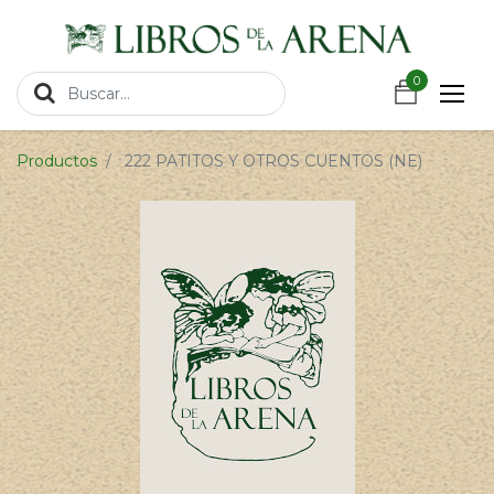
https://wa.link/csnxsu
0
0
Productos
222 PATITOS Y OTROS CUENTOS (NE)