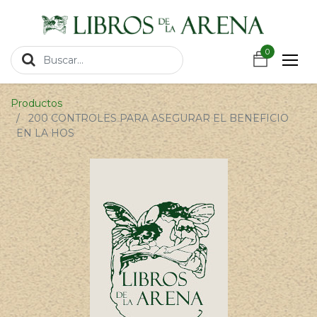
https://wa.link/csnxsu
0
0
Productos
200 CONTROLES PARA ASEGURAR EL BENEFICIO
EN LA HOS