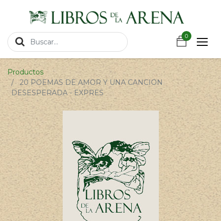
https://wa.link/csnxsu
0
0
Productos
20 POEMAS DE AMOR Y UNA CANCION
DESESPERADA - EXPRES