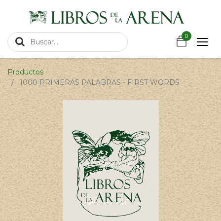
https://wa.link/csnxsu
0
0
Productos
1000 PRIMERAS PALABRAS - FIRST WORDS