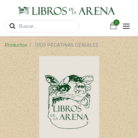
https://wa.link/csnxsu
0
0
Productos
1000 PEGATINAS GENIALES