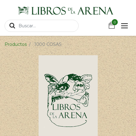
https://wa.link/csnxsu
0
0
Productos
1000 COSAS