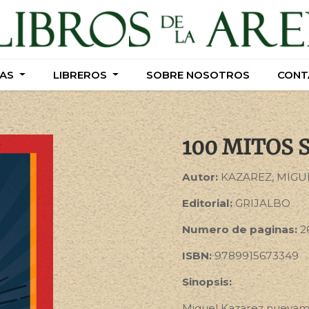
AS
AS
LIBREROS
LIBREROS
SOBRE NOSOTROS
SOBRE NOSOTROS
CONT
CONT
100 MITOS 
Autor:
KAZAREZ, MIGU
Editorial:
GRIJALBO
Numero de paginas:
2
ISBN:
9789915673349
Sinopsis:
Miguel Kazarez nuevame