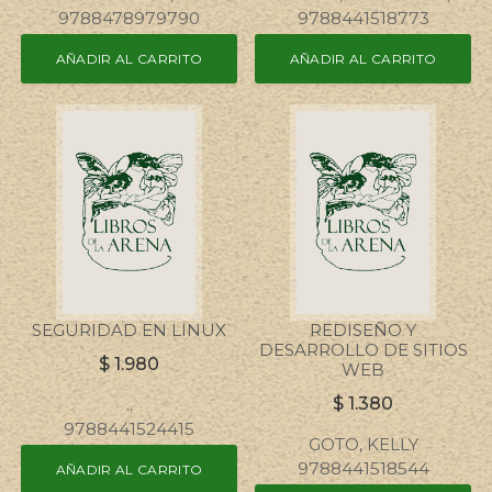
9788478979790
9788441518773
AÑADIR AL CARRITO
AÑADIR AL CARRITO
SEGURIDAD EN LINUX
REDISEÑO Y
DESARROLLO DE SITIOS
$
1.980
WEB
$
1.380
..
9788441524415
GOTO, KELLY
9788441518544
AÑADIR AL CARRITO