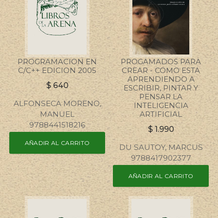
PROGRAMACION EN
PROGAMADOS PARA
C/C++ EDICION 2005
CREAR - COMO ESTA
APRENDIENDO A
$
640
ESCRIBIR, PINTAR Y
PENSAR LA
ALFONSECA MORENO,
INTELIGENCIA
MANUEL
ARTIFICIAL
9788441518216
$
1.990
AÑADIR AL CARRITO
DU SAUTOY, MARCUS
9788417902377
AÑADIR AL CARRITO