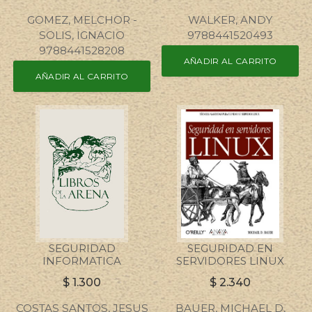
GOMEZ, MELCHOR -
WALKER, ANDY
SOLIS, IGNACIO
9788441520493
9788441528208
AÑADIR AL CARRITO
AÑADIR AL CARRITO
SEGURIDAD
SEGURIDAD EN
INFORMATICA
SERVIDORES LINUX
$
1.300
$
2.340
COSTAS SANTOS, JESUS
BAUER, MICHAEL D,