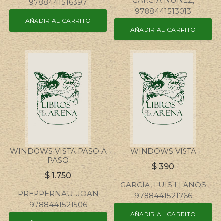
GARCIA NUÑEZ,
9788441516397
9788441513013
AÑADIR AL CARRITO
AÑADIR AL CARRITO
WINDOWS VISTA PASO A
WINDOWS VISTA
PASO
$
390
$
1.750
GARCIA, LUIS LLANOS
PREPPERNAU, JOAN
9788441521766
9788441521506
AÑADIR AL CARRITO