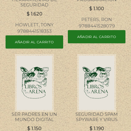
SEGURIDAD
$
1.100
$
1.620
PETERS, RON
HOWLETT, TONY
9788441528079
9788441518353
AÑADIR AL CARRITO
AÑADIR AL CARRITO
SER PADRES EN UN
SEGURIDAD SPAM
MUNDO DIGITAL
SPYWARE Y VIRUS
$
1.150
$
1.190