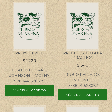
PROYECT 2010
PROJECT 2010 GUIA
PRACTICA
$
1.220
$
640
CHATFIELD CARL,
RUBIO PEINADO,
JOHNSON TIMOTHY
VICENTE
9788441528529
9788441528062
AÑADIR AL CARRITO
AÑADIR AL CARRITO