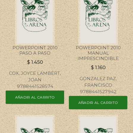
POWERPOINT 2010
POWERPOINT 2010
PASO A PASO
MANUAL
IMPRESCINDIBLE
$
1.450
$
1.160
COX, JOYCE LAMBERT,
GONZALEZ PAZ,
JOAN
FRANCISCO
9788441528574
9788441527942
AÑADIR AL CARRITO
AÑADIR AL CARRITO