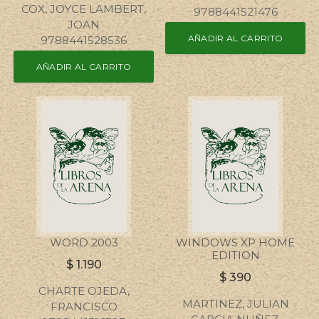
COX, JOYCE LAMBERT,
9788441521476
JOAN
AÑADIR AL CARRITO
9788441528536
AÑADIR AL CARRITO
WORD 2003
WINDOWS XP HOME
EDITION
$
1.190
$
390
CHARTE OJEDA,
MARTINEZ, JULIAN
FRANCISCO