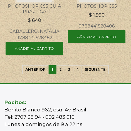
PHOTOSHOP CS5 GUIA
PHOTOSHOP CS5
PRACTICA
$
1.990
$
640
9788441528406
CABALLERO, NATALIA
AÑADIR AL CARRITO
9788441528482
AÑADIR AL CARRITO
ANTERIOR
1
2
3
4
SIGUIENTE
Pocitos:
Benito Blanco 962, esq. Av. Brasil
Tel: 2707 38 94 - 092 483 016
Lunes a domingos de 9 a 22 hs