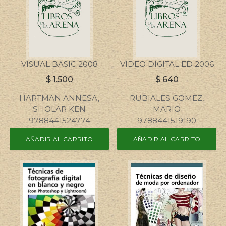
VISUAL BASIC 2008
VIDEO DIGITAL ED 2006
$
1.500
$
640
HARTMAN ANNESA,
RUBIALES GOMEZ,
SHOLAR KEN
MARIO
9788441524774
9788441519190
AÑADIR AL CARRITO
AÑADIR AL CARRITO