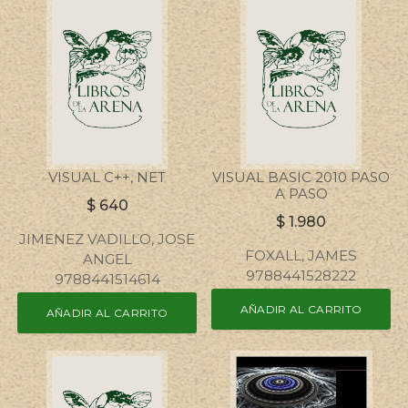
VISUAL C++, NET
VISUAL BASIC 2010 PASO
A PASO
$
640
$
1.980
JIMENEZ VADILLO, JOSE
FOXALL, JAMES
ANGEL
9788441528222
9788441514614
AÑADIR AL CARRITO
AÑADIR AL CARRITO