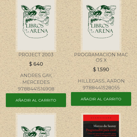
PROJECT 2003
PROGRAMACION MAC
OS X
$
640
$
1.590
ANDRES GAY,
HILLEGASS, AARON
MERCEDES
9788441528055
9788441516908
AÑADIR AL CARRITO
AÑADIR AL CARRITO