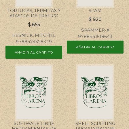
TORTUGAS, TERMITAS Y
SPAM
ATASCOS DE TRAFICO
$
920
$
655
SPAMMER-X
RESNICK, MITCHEL
9788441518643
9788474328349
AÑADIR AL CARRITO
AÑADIR AL CARRITO
SOFTWARE LIBRE
SHELL SCRIPTING
HERRAMIENTAS DE
PROGRAMACION