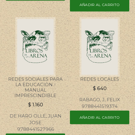
AÑADIR AL CARRITO
REDES SOCIALES PARA
REDES LOCALES
LA EDUCACION -
$
640
MANUAL
IMPRESCINDIBLE
RABAGO, J, FELIX
$
1.160
9788441519374
DE HARO OLLE, JUAN
AÑADIR AL CARRITO
JOSE
9788441527966